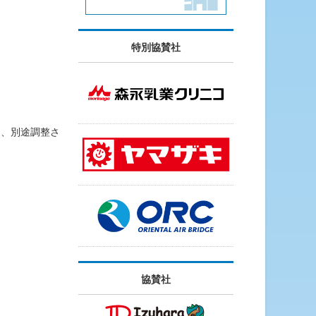
特別協賛社
は、別途調整さ
協賛社