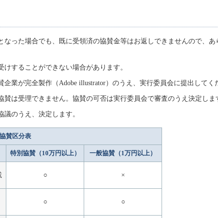
となった場合でも、既に受領済の協賛金等はお返しできませんので、あ
受けすることができない場合があります。
が完全製作（Adobe illustrator）のうえ、実行委員会に提出して
協賛は受理できません。協賛の可否は実行委員会で審査のうえ決定しま
協議のうえ、決定します。
協賛区分表
特別協賛
（10万円以上）
一般協賛
（1万円以上）
載
○
×
○
○